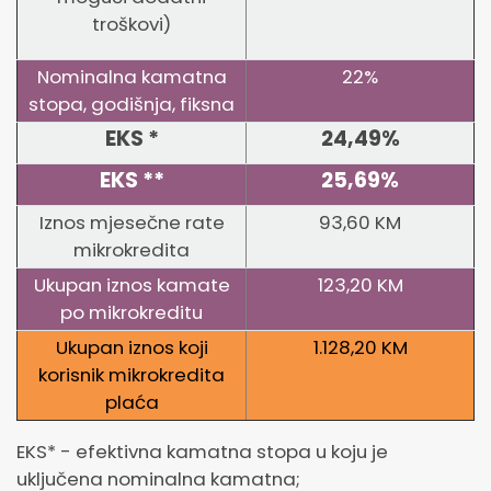
troškovi)
Nominalna kamatna
22%
stopa, godišnja, fiksna
EKS *
24,49%
EKS **
25,69%
Iznos mjesečne rate
93,60 KM
mikrokredita
Ukupan iznos kamate
123,20 KM
po mikrokreditu
Ukupan iznos koji
1.128,20 KM
korisnik mikrokredita
plaća
EKS* - efektivna kamatna stopa u koju je
uključena nominalna kamatna;