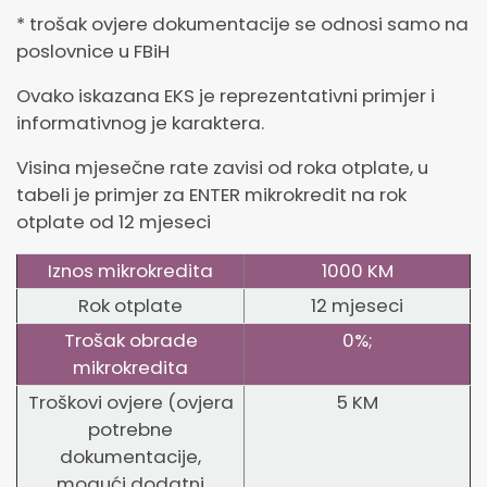
* trošak ovjere dokumentacije se odnosi samo na
poslovnice u FBiH
Ovako iskazana EKS je reprezentativni primjer i
informativnog je karaktera.
Visina mjesečne rate zavisi od roka otplate, u
tabeli je primjer za ENTER mikrokredit na rok
otplate od 12 mjeseci
Iznos mikrokredita
1000 KM
Rok otplate
12 mjeseci
Trošak obrade
0%;
mikrokredita
Troškovi ovjere (ovjera
5 KM
potrebne
dokumentacije,
mogući dodatni