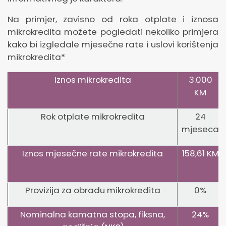
Na primjer, zavisno od roka otplate i iznosa
mikrokredita možete pogledati nekoliko primjera
kako bi izgledale mjesečne rate i uslovi korištenja
mikrokredita*
Iznos mikrokredita
3.000
KM
Rok otplate mikrokredita
24
mjeseca
Iznos mjesečne rate mikrokredita
158,61 KM
Provizija za obradu mikrokredita
0%
Nominalna kamatna stopa, fiksna,
24%