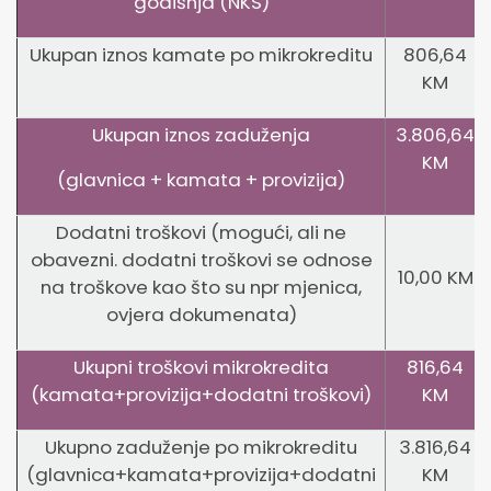
godišnja (NKS)
Ukupan iznos kamate po mikrokreditu
806,64
KM
Ukupan iznos zaduženja
3.806,64
KM
(glavnica + kamata + provizija)
Dodatni troškovi (mogući, ali ne
obavezni. dodatni troškovi se odnose
10,00 KM
na troškove kao što su npr mjenica,
ovjera dokumenata)
Ukupni troškovi mikrokredita
816,64
(kamata+provizija+dodatni troškovi)
KM
Ukupno zaduženje po mikrokreditu
3.816,64
(glavnica+kamata+provizija+dodatni
KM