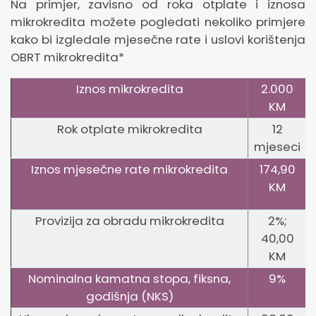
Na primjer, zavisno od roka otplate i iznosa
mikrokredita možete pogledati nekoliko primjere
kako bi izgledale mjesečne rate i uslovi korištenja
OBRT mikrokredita*
Iznos mikrokredita
2.000
KM
Rok otplate mikrokredita
12
mjeseci
Iznos mjesečne rate mikrokredita
174,90
KM
Provizija za obradu mikrokredita
2%;
40,00
KM
Nominalna kamatna stopa, fiksna,
9%
godišnja (NKS)