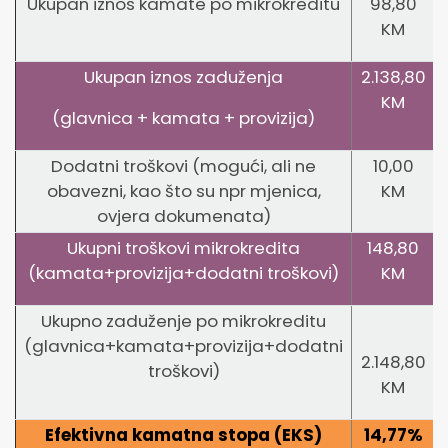
Ukupan iznos kamate po mikrokreditu
98,80
KM
Ukupan iznos zaduženja
2.138,80
KM
(glavnica + kamata + provizija)
Dodatni troškovi (mogući, ali ne
10,00
obavezni, kao što su npr mjenica,
KM
ovjera dokumenata)
Ukupni troškovi mikrokredita
148,80
(kamata+provizija+dodatni troškovi)
KM
Ukupno zaduženje po mikrokreditu
(glavnica+kamata+provizija+dodatni
2.148,80
troškovi)
KM
Efektivna kamatna stopa (EKS)
14,77%