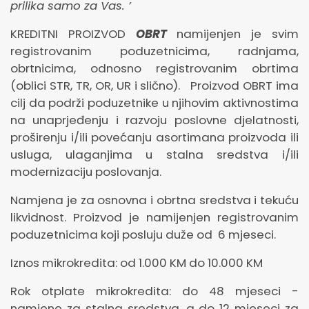
prilika samo za Vas. ’
KREDITNI PROIZVOD
OBRT
namijenjen je svim
registrovanim poduzetnicima, radnjama,
obrtnicima, odnosno registrovanim obrtima
(oblici STR, TR, OR, UR i slično). Proizvod OBRT ima
cilj da podrži poduzetnike u njihovim aktivnostima
na unaprjeđenju i razvoju poslovne djelatnosti,
proširenju i/ili povećanju asortimana proizvoda ili
usluga, ulaganjima u stalna sredstva i/ili
modernizaciju poslovanja.
Namjena je za osnovna i obrtna sredstva i tekuću
likvidnost. Proizvod je namijenjen registrovanim
poduzetnicima koji posluju duže od 6 mjeseci.
Iznos mikrokredita: od 1.000 KM do 10.000 KM
Rok otplate mikrokredita: do 48 mjeseci -
namjene za stalna sredstva, a do 12 mjeseci za