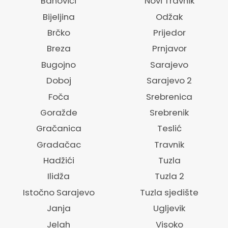
Banovići
Novi Travnik
Bijeljina
Odžak
Brčko
Prijedor
Breza
Prnjavor
Bugojno
Sarajevo
Doboj
Sarajevo 2
Foča
Srebrenica
Goražde
Srebrenik
Gračanica
Teslić
Gradačac
Travnik
Hadžići
Tuzla
Ilidža
Tuzla 2
Istočno Sarajevo
Tuzla sjedište
Janja
Ugljevik
Jelah
Visoko