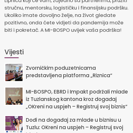
Lipnica koji će vam, zajedno sa partnerima, pružiti
stručnu, mentorsku, logističku i finansijsku podršku.
Ukoliko imate dovoljno želje, na život gledate
pozitivno, onda ćete vidjeti da pandemija može
biti i pokretač. A MI-BOSPO uvijek vaša podrška!
Vijesti
Zvorničkim poduzetnicama
predstavljena platforma „Riznica“
MI-BOSPO, EBRD i Impakt podržali mlade
iz Tuzlanskog kantona kroz događaj
„OKreni na uspjeh – Registruj svoj biznis“
Dođi na događaj za mlade u biznisu u
Tuzlu: OKreni na uspjeh – Registruj svoj