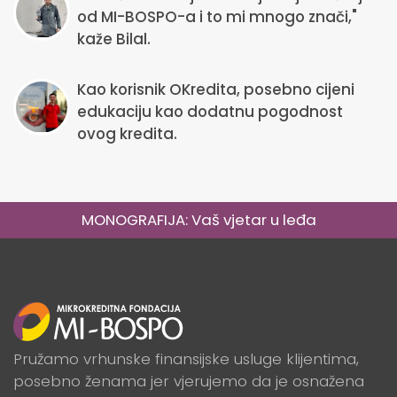
od MI-BOSPO-a i to mi mnogo znači,"
kaže Bilal.
Kao korisnik OKredita, posebno cijeni
edukaciju kao dodatnu pogodnost
ovog kredita.
MONOGRAFIJA: Vaš vjetar u leđa
Pružamo vrhunske finansijske usluge klijentima,
posebno ženama jer vjerujemo da je osnažena